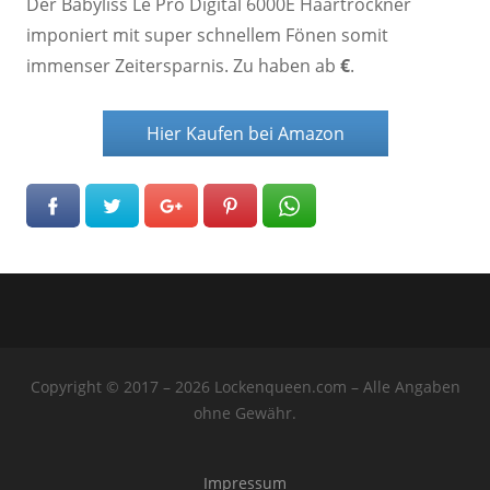
Der Babyliss Le Pro Digital 6000E Haartrockner
imponiert mit super schnellem Fönen somit
immenser Zeitersparnis. Zu haben ab
€
.
Hier Kaufen bei Amazon
Copyright © 2017 – 2026 Lockenqueen.com – Alle Angaben
ohne Gewähr.
Impressum